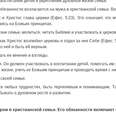
 воспитании детей и укреплении духовной жизни семьи.
 обязанности возлагаются на мужа в христианской семье. В
к и Христос глава церкви (Ефес. 5:23).
Это означает, что 
аясь на Божьих принципах.
зни семьи, молиться, читать Библию и участвовать в церк
как Христос возлюбил церковь и отдал за нее Себя (Ефес. 5
о ней и быть ей верным.
ать ее мнение и взгляды.
м. Он должен участвовать в воспитании детей, помогать им
 жизни, учить их Божьим принципам и проводить время с ни
 своей семьи.
 в любых трудностях, быть терпеливым и понимающим. Та
бывать о духовном росте и развитии.
ером в христианской семье. Его обязанности включают 