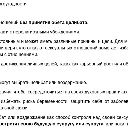
гоугодности.
отношений
без принятия обета целибата
.
так и с нерелигиозными убеждениями.
тоянным и может иметь различные причины и цели. Для м
и верят, что отказ от сексуальных отношений помогает изб
мы с отношениями.
достижения личных целей, таких как карьерный рост или о
могут выбрать целибат или воздержание.
ачия, чтобы сосредоточиться на своих духовных практиках 
 избежать риска беременности, защитить себя от заболе
альной связи.
ат или воздержание как способ контроля над своей секс
е встретят свою будущую супругу или супруга
, или пока 