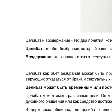
Целибат и воздержание - это два понятия, ко
Целибат
это обет безбрачия, который чаще в
Воздержание
же означает отказ от сексуаль
Целибат как обет безбрачия может быть пр
верующих отказаться от брака и сексуальных
Целибат может быть временным
или пос
Целибат может иметь различные цели. Он мо
духовного очищения или как средство достиж
В церковных общинах, где целибат являет