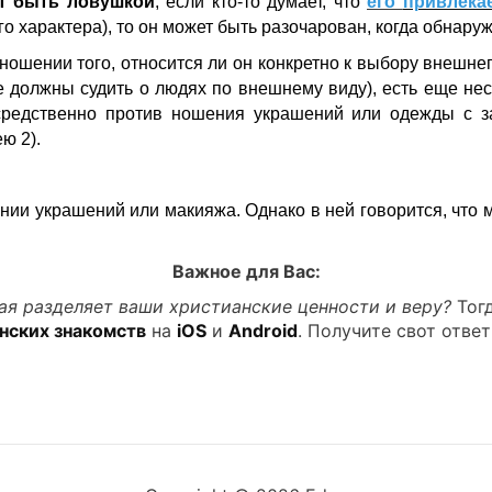
т быть ловушкой
; если кто-то думает, что
его
привлека
его характера), то он может быть разочарован, когда обнаруж
отношении того, относится ли он конкретно к выбору внешн
е должны судить о людях по внешнему виду), есть еще нес
средственно против ношения украшений или одежды с з
ю 2).
ении украшений или макияжа. Однако в ней говорится, чт
Важное для Вас:
ая разделяет ваши христианские ценности и веру?
Тог
нских знакомств
на
iOS
и
Android
. Получите свот ответ