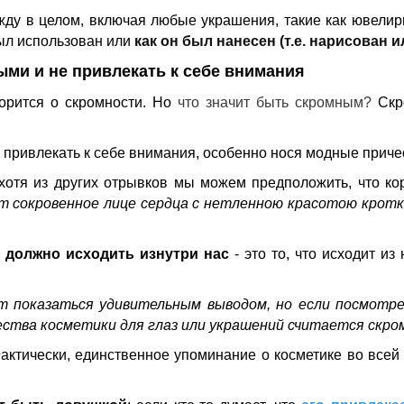
жду в целом, включая любые украшения, такие как ювелирн
был использован или
как он был нанесен (т.е. нарисован и
и и не привлекать к себе внимания
ворится о скромности. Но
что значит быть скромным?
Скро
ривлекать к себе внимания, особенно нося модные причес
хотя из других отрывков мы можем предположить, что кор
 сокровенное лице сердца с нетленною красотою кротког
 должно исходить изнутри нас
- это то, что исходит из
 показаться удивительным выводом, но если посмотре
ества косметики для глаз или украшений считается скро
актически, единственное упоминание о косметике во всей Б