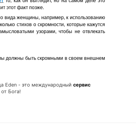
ет
то, как он выглядит, но на самом деле это
ит этот факт позже.
его вида женщины, например, к использованию
колько стихов о скромности, которые кажутся
амысловатыми узорами, чтобы не отвлекать
о мы должны быть скромными в своем внешнем
да Eden - это международный
сервис
 от Бога!