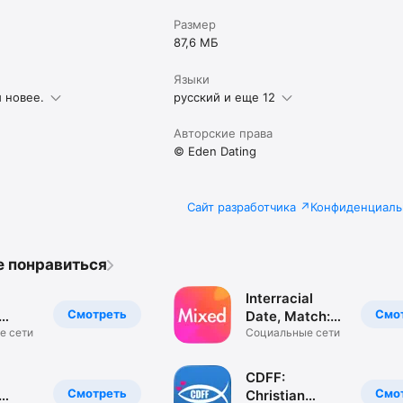
Размер
87,6 МБ
Языки
и новее.
русский и еще 12
Авторские права
© Eden Dating
Сайт разработчика
Конфиденциаль
е понравиться
Interracial
Смотреть
Смо
Date, Match:
pp
е сети
Mixed
Социальные сети
CDFF:
Смотреть
Смо
Christian