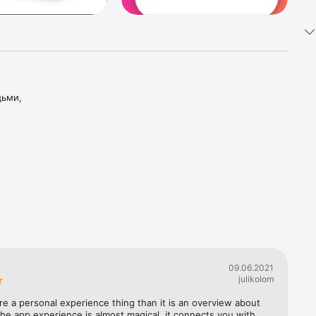
ьми, 
ые 
емьи.

аходите 
общаться 
09.06.2021
julikolom
ет 
re a personal experience thing than it is an overview about 
стать 
he app experience is almost magical, it connects you with 