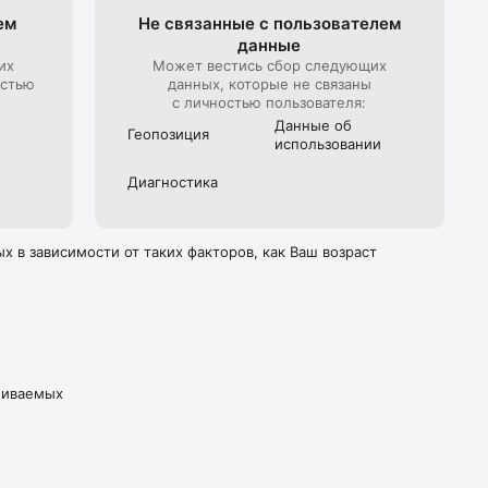
ем
Не связанные с пользова­телем
данные
юбое 
ц. Цены 
их
Может вестись сбор следующих
 также 
остью
данных, которые не связаны
с личностью пользователя:
Данные об
Геопозиция
ь 
использова­нии
Диагностика
 в зависимости от таких факторов, как Ваш возраст
живаемых