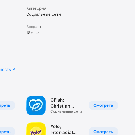
Категория
Социальные сети
Возраст
18+
ность
CFish:
треть
Смотреть
Christian
Dating & Chat
Социальные сети
Yolo,
треть
Смотреть
Interracial