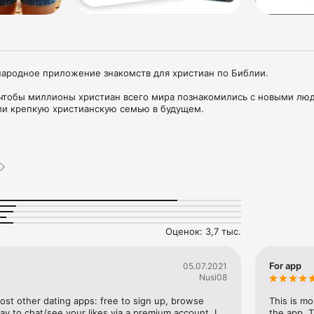
ародное приложение знакомств для христиан по Библии.

 чтобы миллионы христиан всего мира познакомились с новыми люд
ли крепкую христианскую семью в будущем.

ете, как просто познакомится с близкими по «духу» людьми.

йди верного спутника жизни по Библии 

ано для христианских знакомств и уже успело получить благодарн
й на форумах, которые нашли верных спутников жизни и создали с
авных и других знакомств приложение Eden удобнее, поскольку вы з
истемы, а напрямую – кликая на иконку. После этого можете смело 
Оценок: 3,7 тыс.
 позволяет быстро найти христиан различных конфессий: АСД 
ятидесятников, харизматов, веры евангельской

For app
05.07.2021
Nusi08
 половины семей начинаются с православных и христианских  интерн
e most other dating apps: free to sign up, browse 
This is mo
ожение поможет вам найти спутника жизни и верного мужа (жену), 
ay to chat/see your likes via a premium account. I 
the app. T