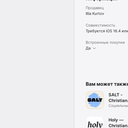
Продавец
Illia Kurtov
Совместимость
Требуется iOS 16.4 ил
Встроенные покупки
Да
Вам может такж
SALT -
Christian
Dating A
Социальны
Holy —
Christian