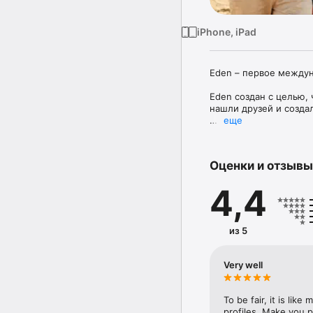
iPhone, iPad
Eden – первое междун
Eden создан с целью,
нашли друзей и созда
еще
Открыв Eden, Вы пойм
Приложение Eden – на
Оценки и отзывы
Приложение Eden созд
4,4
отзывы верующих люде
 В отличие от правосл
не через поисковые с
с христианами.

из 5
Навигация приложения
(адвентистов), ЕХБ, п
Very well
По статистике, около
To be fair, it is lik
знакомств. Наше прил
profiles. Make you p