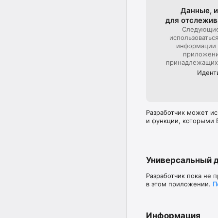
до завершения текущег
Данные, и
для отслежи­
Вы можете отключить 
время после покупки.
Следующие
указаны в долларах СШ
использоватьс
меняться без предвар
информации 
приложения
Отмена текущей подпи
принадлежащих
подписку, вы можете 
Идент
Подписка уже куплена
Политика конфиденциаль
Пользовательское согл
Разработчик может ис
и функции, которыми 
Универсальный 
Разработчик пока не 
в этом приложении.
П
Информация