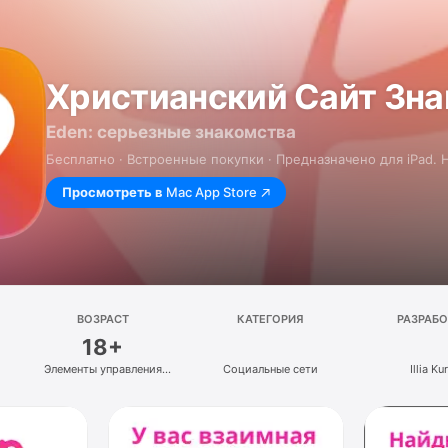
Христианский Сайт Зн
Eden: серьезные знакомства
Бесплатно · Встроенные покупки · Предназначено для iPad.
Просмотреть в
Mac App Store
ВОЗРАСТ
КАТЕГОРИЯ
РАЗРАБ
18+
Элементы управления
Социальные сети
Illia Ku
в приложении