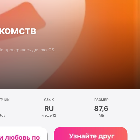
акомств
 Не проверялось для macOS.
ОТЧИК
ЯЗЫК
РАЗМЕР
RU
87,6
rtov
и еще 12
МБ