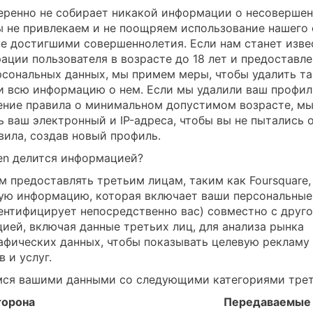
еренно не собирает никакой информации о несоверше
ы не привлекаем и не поощряем использование нашего
не достигшими совершеннолетия. Если нам станет изве
рации пользователя в возрасте до 18 лет и предоставл
рсональных данных, мы примем меры, чтобы удалить т
и всю информацию о нем. Если мы удалили ваш профил
ение правила о минимальном допустимом возрасте, м
ь ваш электронный и IP-адреса, чтобы вы не пытались 
вила, создав новый профиль.
en делится информацией?
 предоставлять третьим лицам, таким как Foursquare,
ую информацию, которая включает ваши персональные
дентифицирует непосредственно вас) совместно с друг
ией, включая данные третьих лиц, для анализа рынка
афических данных, чтобы показывать целевую рекламу
 и услуг.
ся вашими данными со следующими категориями трет
торона
Передаваемые