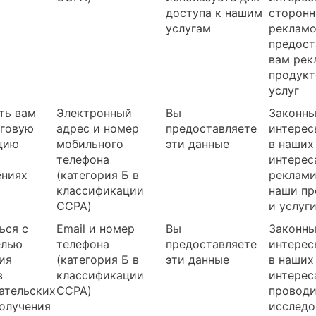
доступа к нашим
сторонн
услугам
рекламо
предост
вам рек
продукт
услуг
ть вам
Электронный
Вы
Законн
говую
адрес и номер
предоставляете
интерес
цию
мобильного
эти данные
в наших
телефона
интерес
ениях
(категория Б в
реклами
классификации
наши пр
CCPA)
и услуг
ься с
Email и номер
Вы
Законн
елью
телефона
предоставляете
интерес
ия
(категория Б в
эти данные
в наших
в
классификации
интерес
ательских
CCPA)
проводи
получения
исследо