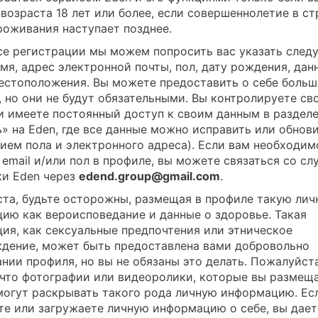
 возраста 18 лет или более, если совершеннолетие в ст
роживания наступает позднее.
се регистрации мы можем попросить вас указать сле
имя, адрес электронной почты, пол, дату рождения, дан
естоположения. Вы можете предоставить о себе больш
, но они не будут обязательными. Вы контролируете св
и имеете постоянный доступ к своим данным в раздел
» на Eden, где все данные можно исправить или обнови
ием пола и электронного адреса). Если вам необходим
 email и/или пол в профиле, вы можете связаться со с
и Eden через
edend.group@gmail.com
.
та, будьте осторожны, размещая в профиле такую лич
ию как вероисповедание и данные о здоровье. Такая
ия, как сексуальные предпочтения или этническое
дение, может быть предоставлена вами добровольно
ании профиля, но вы не обязаны это делать. Пожалуйста
 что фотографии или видеоролики, которые вы размещ
 могут раскрывать такого рода личную информацию. Ес
те или загружаете личную информацию о себе, вы дает