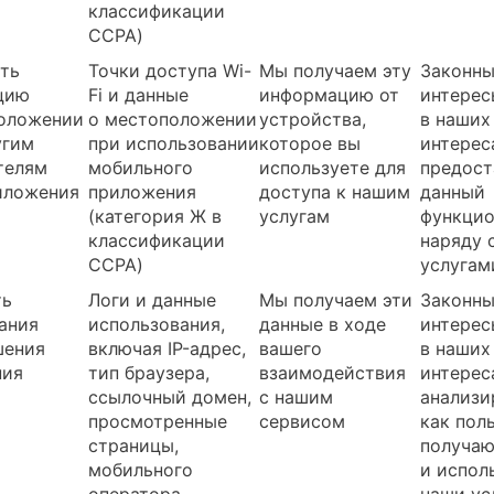
классификации
CCPA)
ть
Точки доступа Wi-
Мы получаем эту
Законн
цию
Fi и данные
информацию от
интерес
оложении
о местоположении
устройства,
в наших
угим
при использовании
которое вы
интерес
телям
мобильного
используете для
предост
иложения
приложения
доступа к нашим
данный
(категория Ж в
услугам
функцио
классификации
наряду 
CCPA)
услугам
ть
Логи и данные
Мы получаем эти
Законн
ания
использования,
данные в ходе
интерес
шения
включая IP-адрес,
вашего
в наших
ния
тип браузера,
взаимодействия
интерес
ссылочный домен,
с нашим
анализи
просмотренные
сервисом
как пол
страницы,
получаю
мобильного
и испол