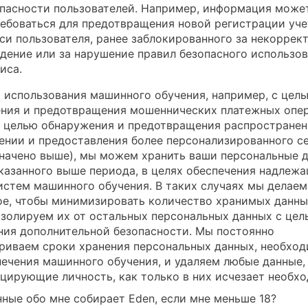
пасности пользователей. Например, информация може
ебоваться для предотвращения новой регистрации уч
си пользователя, ранее заблокированного за некоррек
дение или за нарушение правил безопасного использо
иса.
х использования машинного обучения, например, с цел
ния и предотвращения мошеннических платежных опер
с целью обнаружения и предотвращения распространен
ении и предоставления более персонализированного с
значено выше), мы можем хранить ваши персональные 
казанного выше периода, в целях обеспечения надлеж
истем машинного обучения. В таких случаях мы делаем
е, чтобы минимизировать количество хранимых данны
изолируем их от остальных персональных данных с цел
ния дополнительной безопасности. Мы постоянно
риваем сроки хранения персональных данных, необхо
печения машинного обучения, и удаляем любые данные,
цирующие личность, как только в них исчезает необхо
нные обо мне собирает Eden, если мне меньше 18?