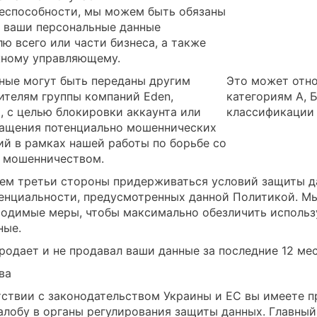
еспособности, мы можем быть обязаны
 ваши персональные данные
лю всего или части бизнеса, а также
ному управляющему.
ные могут быть переданы другим
Это может отно
ителям группы компаний Eden,
категориям А, Б,
, с целью блокировки аккаунта или
классификации
ащения потенциально мошеннических
ий в рамках нашей работы по борьбе со
 мошенничеством.
ем третьи стороны придерживаться условий защиты д
енциальности, предусмотренных данной Политикой. М
ходимые меры, чтобы максимально обезличить исполь
ные.
продает и не продавал ваши данные за последние 12 мес
ва
тствии с законодательством Украины и ЕС вы имеете п
алобу в органы регулирования защиты данных. Главный