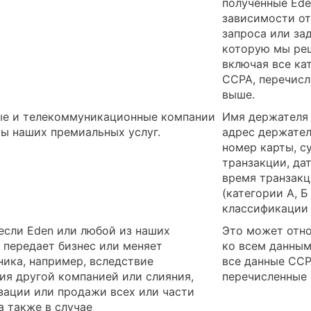
полученные Ede
зависимости о
запроса или зад
которую мы ре
включая все ка
CCPA, перечис
выше.
е и телекоммуникационные компании
Имя держателя 
ты наших премиальных услуг.
адрес держател
номер карты, с
транзакции, дат
время транзак
(категории А, Б 
классификации
 если Eden или любой из наших
Это может отн
 передает бизнес или меняет
ко всем данным
ника, например, вследствие
все данные CCP
ия другой компанией или слияния,
перечисленные
зации или продажи всех или части
а также в случае