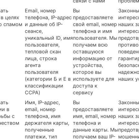
связи с нами
пробле
ать
Email, номер
Вы
Законн
 в целях
телефона, IP-адрес
предоставляете
интерес
о спамом
и данные об IP-
свой email, номер
наших з
сеансе,
телефона и имя
интерес
уникальный ID, имя
пользователя. Мы
предотв
пользователя,
получаем всю
противо
тепловой скан
оставшуюся
поведен
лица, строка
информацию от
гаранти
агента
устройства,
безопас
пользователя
которое вы
надежн
(категории Б и Е в
используете для
наших у
классификации
доступа к
CCPA)
сервису
ать
Имя, IP-адрес,
Вы
Законн
ии в
email, номер
предоставляете
интерес
рьбы с
телефона, имя
имя, email, номер
наших з
чеством
держателя карты,
телефона и
интерес
полученные
данные карты. Мы
предотв
платежи, тип
получаем ваш IP-
мошенн