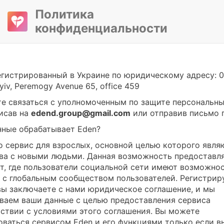
Политика
конфиденциальности
егистрированный в Украине по юридическому адресу: 03
Kyiv, Peremogy Avenue 65, office 459
е связаться с уполномоченным по защите персональн
писав на
edend.group@gmail.com
или отправив письмо п
нные обрабатывает Eden?
то сервис для взрослых, основной целью которого явля
ва с новыми людьми. Данная возможность предоставл
йт, где пользователи социальной сети имеют возможно
 с глобальным сообществом пользователей. Регистрир
 вы заключаете с нами юридическое соглашение, и мы
ваем ваши данные с целью предоставления сервиса
тствии с условиями этого соглашения. Вы можете
оваться сервисом Eden и его функциями только если в