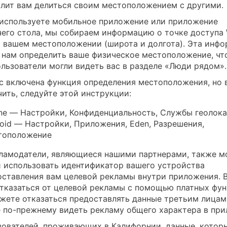
олит вам делиться своим местоположением с другими.
 используете мобильное приложение или приложение
чего стола, мы собираем информацию о точке доступа W
о вашем местоположении (широта и долгота). Эта инф
 нам определить ваше физическое местоположение, чт
ользователи могли видеть вас в разделе «Люди рядом».
ас включена функция определения местоположения, но 
чить, следуйте этой инструкции:
ne — Настройки, Конфиденциальность, Службы геолока
oid — Настройки, Приложения, Eden, Разрешения,
тоположение
ламодатели, являющиеся нашими партнерами, также м
и использовать идентификатор вашего устройства
оставления вам целевой рекламы внутри приложения. 
тказаться от целевой рекламы с помощью платных фун
жете отказаться предоставлять данные третьим лицам
е по-прежнему видеть рекламу общего характера в при
зователей, проживающих в Калифорнии, данные, котор