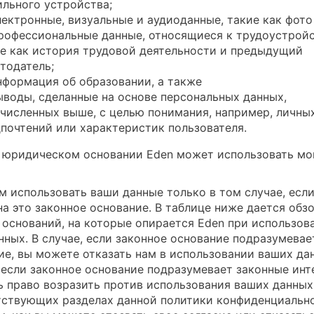
льного устройства;
лектронные, визуальные и аудиоданные, такие как фото
рофессиональные данные, относящиеся к трудоустройс
е как история трудовой деятельности и предыдущий
тодатель;
нформация об образовании, а также
ыводы, сделанные на основе персональных данных,
численных выше, с целью понимания, например, личны
почтений или характеристик пользователя.
 юридическом основании Eden может использовать мо
 использовать ваши данные только в том случае, если
на это законное основание. В таблице ниже дается обз
 оснований, на которые опирается Eden при использов
нных. В случае, если законное основание подразумевае
ие, вы можете отказать нам в использовании ваших да
, если законное основание подразумевает законные инт
ть право возразить против использования ваших данных
тствующих разделах данной политики конфиденциальн