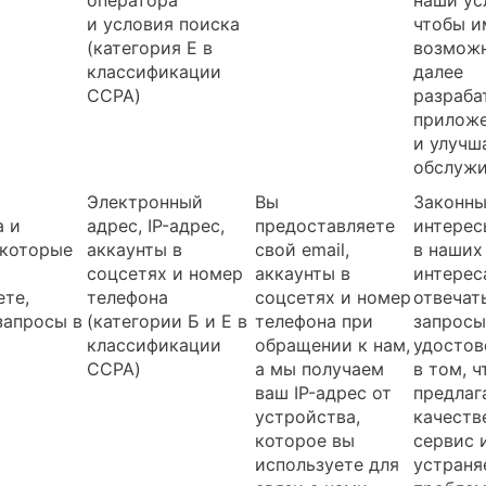
оператора
наши ус
и условия поиска
чтобы и
(категория Е в
возмож
классификации
далее
CCPA)
разраба
прилож
и улучш
обслуж
Электронный
Вы
Законн
а и
адрес, IP-адрес,
предоставляете
интерес
 которые
аккаунты в
свой email,
в наших
соцсетях и номер
аккаунты в
интерес
ете,
телефона
соцсетях и номер
отвечат
запросы в
(категории Б и Е в
телефона при
запросы
классификации
обращении к нам,
удостов
CCPA)
а мы получаем
в том, 
ваш IP-адрес от
предлаг
устройства,
качеств
которое вы
сервис 
используете для
устраня