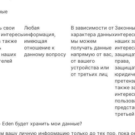
ные
ь свои
Любая
В зависимости от
Законн
 интересы
информация,
характера данных
интерес
а также
имеющая
мы можем
наших з
ь
отношение к
получать данные
интерес
 наших
данному вопросу
напрямую от вас,
защища
телей
от вашего
права,
устройства или
защищат
от третьих лиц
юридич
претенз
также 
интерес
пользов
предста
третьей
о Eden будет хранить мои данные?
м вашу личную информацию только до тех пор, пока о