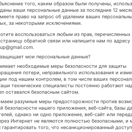
бъяснение того, каким образом были получены, исполь
даны ваши персональные данные за последние 12 меся
меете право на запрос об удалении ваших персональн
ых, за некоторыми исключениями.
хотите воспользоваться любым из прав, перечисленных
 страницу обратной связи или напишите нам по адресу
oup@gmail.com
.
 защищает мои персональные данные?
нимает необходимые меры безопасности для защиты
вращения потери, неправильного использования и изме
ии под нашим контролем, в том числе ваших персона
Наши технические специалисты постоянно работают над
en оставался безопасным сайтом.
маем разумные меры предосторожности против возм
й безопасности нашего приложения, веб-сайта, базы д
телей, однако ни одно приложение, веб-сайт или перед
ерез Интернет не являются полностью безопасными, и 
 гарантировать того, что несанкционированный доступ,