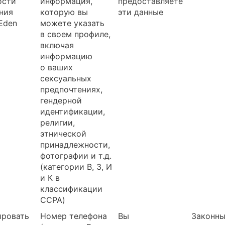
ости
информация,
предоставляете
ния
которую вы
эти данные
Eden
можете указать
в своем профиле,
включая
информацию
о ваших
сексуальных
предпочтениях,
гендерной
идентификации,
религии,
этнической
принадлежности,
фотографии и т.д.
(категории В, З, И
и К в
классификации
CCPA)
ировать
Номер телефона
Вы
Законн