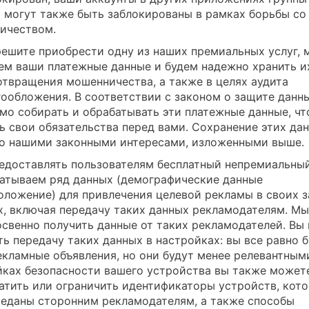
 могут также быть заблокированы в рамках борьбы со
ичеством.
решите приобрести одну из наших премиальных услуг, 
ем ваши платежные данные и будем надежно хранить и
отвращения мошенничества, а также в целях аудита
гообложения. В соответствии с законом о защите данн
мо собирать и обрабатывать эти платежные данные, ч
ь свои обязательства перед вами. Сохранение этих да
о нашими законными интересами, изложенными выше.
едоставлять пользователям бесплатный непремиальный
атываем ряд данных (демографические данные
оложение) для привлечения целевой рекламы в своих 
х, включая передачу таких данных рекламодателям. М
свенно получить данные от таких рекламодателей. Вы
ть передачу таких данных в настройках: вы все равно 
екламные объявления, но они будут менее релевантными
йках безопасности вашего устройства вы также может
атить или ограничить идентификаторы устройств, кот
реданы сторонним рекламодателям, а также способы