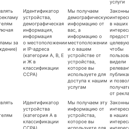
услуги
влять
Идентификатор
Мы получаем
Законн
рекламу
устройства,
демографическую
интерес
телям
демографическая
информацию от
в наших
ключая
информация,
вас, а
интерес
р
информация
информацию о
предост
ламы за
о местоположении
местоположении
целевую
ждение)
и IP-адреса
и о вашем
чтобы
(категории А, В, Е
устройстве от
пользов
и Ж в
устройства,
видели
классификации
которое вы
релеван
CCPA)
используете для
публика
доступа к нашим
и позво
услугам
получат
от рекл
влять
Идентификатор
Мы получаем эту
Законн
устройства
информацию от
интерес
телям
(категория А в
устройства,
в наших
классификации
которое вы
интерес
CCPA)
используете для
интерес