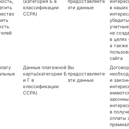
ность,
(категория Б в
предоставляете
интерес
атить
классификации
эти данные
в наших
чество
CCPA)
интерес
чить
убедить
ость
учетные
телей
не созд
в целях
а также
пользов
сайта
плату
Данные платежной
Вы
Договор
альные
карты(категории Б
предоставляете
необхо
и Г в
эти данные
и закон
классификации
интерес
CCPA)
имеютс
законны
интерес
в получ
оплаты 
премиа