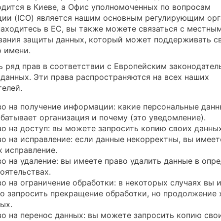
одится в Киеве, а Офис уполномоченных по вопросам
ии (ICO) является нашим основным регулирующим орг
находитесь в ЕС, вы также можете связаться с местны
вания защиты данных, который может поддерживать св
о имени.
ть ряд прав в соответствии с Европейским законодате
 данных. Эти права распространяются на всех наших
телей.
о на получение информации: какие персональные дан
батывает организация и почему (это уведомление).
о на доступ: вы можете запросить копию своих данных
о на исправление: если данные некорректны, вы имеет
х исправление.
о на удаление: вы имеете право удалить данные в опр
оятельствах.
о на ограничение обработки: в некоторых случаях вы 
о запросить прекращение обработки, но продолжение 
ых.
о на перенос данных: вы можете запросить копию сво