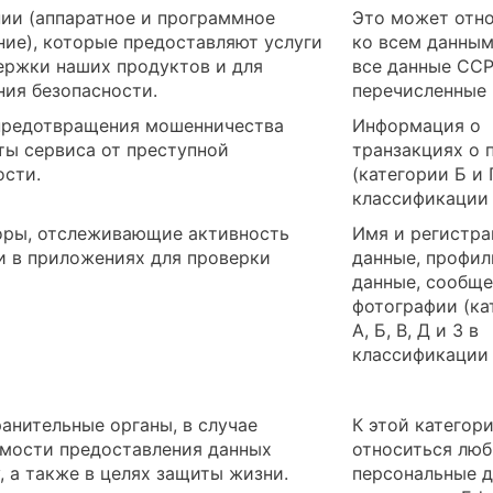
нии (аппаратное и программное
Это может отн
ние), которые предоставляют услуги
ко всем данным
ержки наших продуктов и для
все данные CCP
ния безопасности.
перечисленные
редотвращения мошенничества
Информация о
ты сервиса от преступной
транзакциях о 
ости.
(категории Б и 
классификации
ры, отслеживающие активность
Имя и регистр
 и в приложениях для проверки
данные, профи
данные, сообще
фотографии (ка
А, Б, В, Д и З в
классификации
анительные органы, в случае
К этой категор
мости предоставления данных
относиться лю
, а также в целях защиты жизни.
персональные д