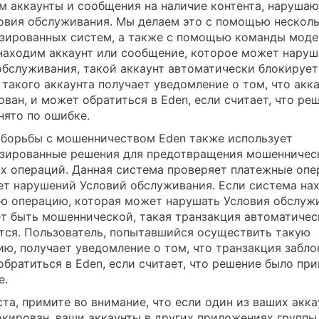
м аккаунты и сообщения на наличие контента, наруша
овия обслуживания. Мы делаем это с помощью нескол
зированных систем, а также с помощью команды моде
находим аккаунт или сообщение, которое может наруш
обслуживания, такой аккаунт автоматически блокирует
 такого аккаунта получает уведомление о том, что акк
ван, и может обратиться в Eden, если считает, что ре
нято по ошибке.
 борьбы с мошенничеством Eden также использует
зированные решения для предотвращения мошенничес
х операций. Данная система проверяет платежные опе
ет нарушений Условий обслуживания. Если система на
ю операцию, которая может нарушать Условия обслуж
т быть мошеннической, такая транзакция автоматичес
тся. Пользователь, попытавшийся осуществить такую
ию, получает уведомление о том, что транзакция забло
обратиться в Eden, если считает, что решение было при
е.
та, примите во внимание, что если один из ваших акка
окирован, ваши аккаунты в других приложениях группы