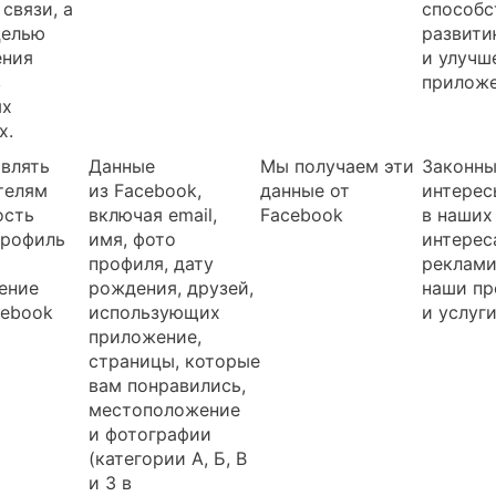
связи, а
способ
целью
развит
ения
и улучш
в
прилож
ых
х.
влять
Данные
Мы получаем эти
Законн
телям
из Facebook,
данные от
интерес
ость
включая email,
Facebook
в наших
профиль
имя, фото
интерес
профиля, дату
реклами
ение
рождения, друзей,
наши пр
cebook
использующих
и услуг
приложение,
страницы, которые
вам понравились,
местоположение
и фотографии
(категории А, Б, В
и З в