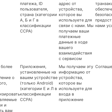
платежа, ID
адрес от
транзак
пользователя,
устройства,
обеспеч
страна (категории
которое вы
безопас
А, Б и Г в
используете для
предос
классификации
связи с нами. Мы
нами ус
CCPA)
получаем ваши
платежные
данные в ходе
вашего
взаимодействия
с сервисом
 более
Приложения,
Мы получаем эту
Соглаш
установленные на
информацию от
ление о
вашем устройстве
устройства,
ого,
(только Android)
которое вы
(категории Е и Л в
используете для
изировать
классификации
входа в
вляемые
CCPA)
приложение
ги и
ть вам