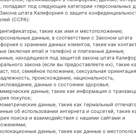
, попадают под следующие категории «персональных д
 Закона штата Калифорния о защите конфиденциальнос
елей (CCPA):
дентификаторы, такие как имя и местоположение;
ерсональные данные, в соответствии с Законом штата
форния о хранении данных клиентов, такие как контак
ые (включая email и телефон) и платежные данные;
анные, находящиеся под защитой закона штата Калифо
рального закона (если вы предоставляете их), такие к
аст, пол, семейное положение, сексуальная ориентация
адлежность, происхождение, национальность,
исповедание, данные о состоянии здоровья;
оммерческие данные, такие как информация о транзакц
рия покупок;
иометрические данные, такие как термальный отпечато
анные об использовании интернета и соцсетей, такие к
рия поиска и взаимодействия с нашими сайтами и
ложениями;
еолокационные данные, такие как данные о местополо