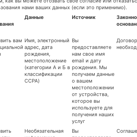
м, как вы можете отозвать свое согласие или отказать
ьзования нами ваших данных (если это применимо).
Данные
Источник
Законн
вания
основан
вить вам
Имя, электронный
Вы
Договор
оциальной
адрес, дата
предоставляете
необхо
n
рождения,
нам свое имя
местоположение
email и дату
(категории А и Б в
рождения. Мы
классификации
получаем данные
CCPA)
о вашем
местоположении
от устройства,
которое вы
используете для
получения наших
услуг
вить
Необязательная
Вы
Соглаш