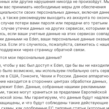
анных или другие нарушения никогда не произойдут. М
м вас принимать необходимые меры для обеспечения
циальности своих персональных данных, включая данн
а, а также рекомендуем выходить из аккаунта по оконч
В случае потери вами пароля или передачи его третьим
в случае утечки данных на других сервисах, которыми 
есь, если ваши учетные данные на этих сервисах совпа
ми данными на Eden, ваши персональные данные оказы
ска. Если это случилось, пожалуйста, свяжитесь с наш
поддержки через страницу обратной связи.
ятся мои персональные данные?
 чтобы у вас был доступ к Eden, где бы вы ни находили
о было возможно, мы используем глобальную сеть серв
сле в США, Гонконге, Чехии и России. Данное аппаратно
ние находится в сторонних центрах обработки данных,
длежит Eden. Данные, собранные нашими рекламными
ми, также могут храниться за пределами Европейской
еской зоны. Мы гарантируем, что данные будут надле
защищены, и что будут соблюдены такие действующие
 схемы, как одобренные ЕС типовые статьи (которые 