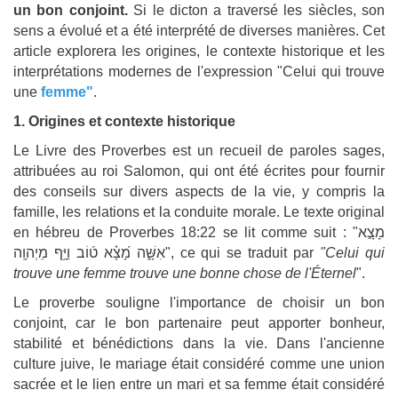
un bon conjoint.
Si le dicton a traversé les siècles, son
sens a évolué et a été interprété de diverses manières. Cet
article explorera les origines, le contexte historique et les
interprétations modernes de l'expression "Celui qui trouve
une
femme"
.
1. Origines et contexte historique
Le Livre des Proverbes est un recueil de paroles sages,
attribuées au roi Salomon, qui ont été écrites pour fournir
des conseils sur divers aspects de la vie, y compris la
famille, les relations et la conduite morale. Le texte original
en hébreu de Proverbes 18:22 se lit comme suit : "מָצָ֣א
אִשָּׁ֑ה מָ֝צָ֗א ט֜וֹב וַיָּ֥ף מֵיְהוָֽה", ce qui se traduit par
"Celui qui
trouve une femme trouve une bonne chose de l'Éternel
".
Le proverbe souligne l'importance de choisir un bon
conjoint, car le bon partenaire peut apporter bonheur,
stabilité et bénédictions dans la vie. Dans l'ancienne
culture juive, le mariage était considéré comme une union
sacrée et le lien entre un mari et sa femme était considéré