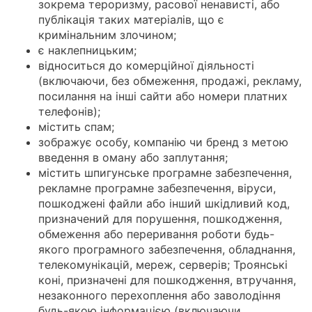
зокрема тероризму, расової ненависті, або
публікація таких матеріалів, що є
кримінальним злочином;
є наклепницьким;
відноситься до комерційної діяльності
(включаючи, без обмеження, продажі, рекламу,
посилання на інші сайти або номери платних
телефонів);
містить спам;
зображує особу, компанію чи бренд з метою
введення в оману або заплутання;
містить шпигунське програмне забезпечення,
рекламне програмне забезпечення, віруси,
пошкоджені файли або інший шкідливий код,
призначений для порушення, пошкодження,
обмеження або переривання роботи будь-
якого програмного забезпечення, обладнання,
телекомунікацій, мереж, серверів; Троянські
коні, призначені для пошкодження, втручання,
незаконного перехоплення або заволодіння
будь-якою інформацією (включаючи