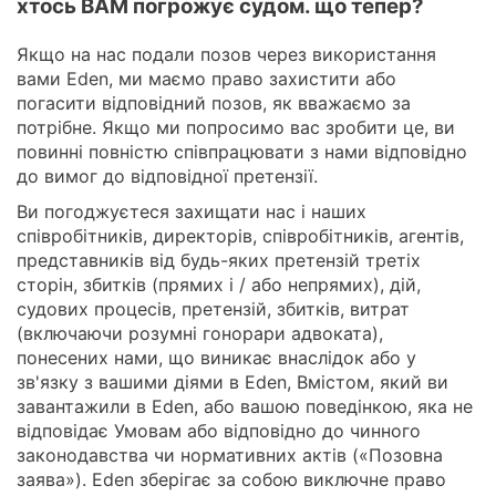
хтось ВАМ погрожує судом. що тепер?
Якщо на нас подали позов через використання
вами Eden, ми маємо право захистити або
погасити відповідний позов, як вважаємо за
потрібне. Якщо ми попросимо вас зробити це, ви
повинні повністю співпрацювати з нами відповідно
до вимог до відповідної претензії.
Ви погоджуєтеся захищати нас і наших
співробітників, директорів, співробітників, агентів,
представників від будь-яких претензій третіх
сторін, збитків (прямих і / або непрямих), дій,
судових процесів, претензій, збитків, витрат
(включаючи розумні гонорари адвоката),
понесених нами, що виникає внаслідок або у
зв'язку з вашими діями в Eden, Вмістом, який ви
завантажили в Eden, або вашою поведінкою, яка не
відповідає Умовам або відповідно до чинного
законодавства чи нормативних актів («Позовна
заява»). Eden зберігає за собою виключне право