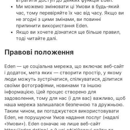
Ми можемо змінювати ці Умови в будь-який
час, тому перевіряйте їх час від часу. Якщо ви
не згодні з цими змінами, ви повинні
припинити використання Eden.
Якщо ви хочете дізнатися ще більше правил,
тоді читайте далі.
Правові положення
Eden — це соціальна мережа, що включає веб-сайт
і додаток, мета яких — створити простір, у якому
люди можуть зустрічатися, спілкуватися, ділитися
своїми фотографіями, новинами та іншою
інформацією. Цей процес створено для
задоволення, тому для нас (і для вас) важливо, щоб
наша мережа залишалася безпечною та дружньою.
Таким чином, ви погоджуєтеся використовувати
Eden, не порушуючи Умов надання послуг (надалі
«Умови»). Eden означає не лише веб-сайт
https://eden.dating/, а й усі афілійовані сайти та