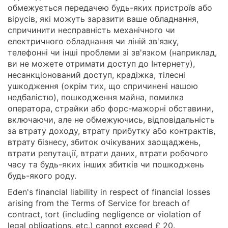
обмежується передачею будь-яких пристроїв або
вірусів, які можуть заразити ваше обладнання,
спричинити несправність механічного чи
електричного обладнання чи ліній зв'язку,
телефонні чи інші проблеми зі зв'язком (наприклад,
ви не можете отримати доступ до Інтернету),
несанкціонований доступ, крадіжка, тілесні
ушкодження (окрім тих, що спричинені нашою
недбалістю), пошкодження майна, помилка
оператора, страйки або форс-мажорні обставини,
включаючи, але не обмежуючись, відповідальність
за втрату доходу, втрату прибутку або контрактів,
втрату бізнесу, збиток очікуваних заощаджень,
втрати репутації, втрати даних, втрати робочого
часу та будь-яких інших збитків чи пошкоджень
будь-якого роду.
Eden's financial liability in respect of financial losses
arising from the Terms of Service for breach of
contract, tort (including negligence or violation of
legal obligations, etc.) cannot exceed £ 20.