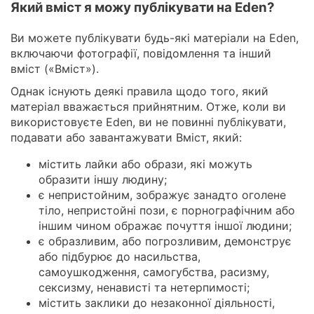
Який вміст я можу публікувати на Eden?
Ви можете публікувати будь-які матеріали на Eden,
включаючи фотографії, повідомлення та інший
вміст («Вміст»).
Однак існують деякі правила щодо того, який
матеріал вважається прийнятним. Отже, коли ви
використовуєте Eden, ви не повинні публікувати,
подавати або завантажувати Вміст, який:
містить лайки або образи, які можуть
образити іншу людину;
є непристойним, зображує занадто оголене
тіло, непристойні пози, є порнографічним або
іншим чином ображає почуття іншої людини;
є образливим, або погрозливим, демонструє
або підбурює до насильства,
самоушкодження, самогубства, расизму,
сексизму, ненависті та нетерпимості;
містить заклики до незаконної діяльності,