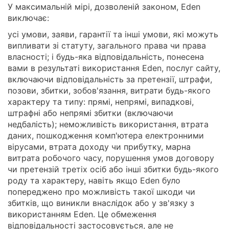
У максимальній мірі, дозволеній законом, Eden
виключає:
усі умови, заяви, гарантії та інші умови, які можуть
випливати зі статуту, загального права чи права
власності; і будь-яка відповідальність, понесена
вами в результаті використання Eden, послуг сайту,
включаючи відповідальність за претензії, штрафи,
позови, збитки, зобов'язання, витрати будь-якого
характеру та типу: прямі, непрямі, випадкові,
штрафні або непрямі збитки (включаючи
недбалість); неможливість використання, втрата
даних, пошкодження комп'ютера електронними
вірусами, втрата доходу чи прибутку, марна
витрата робочого часу, порушення умов договору
чи претензій третіх осіб або інші збитки будь-якого
роду та характеру, навіть якщо Eden було
попереджено про можливість такої шкоди чи
збитків, що виникли внаслідок або у зв'язку з
використанням Eden. Це обмеження
відповідальності застосовується, але не