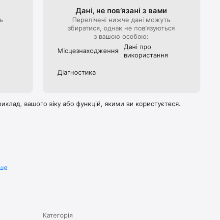
Дані, не пов’язані з вами
ь
Перелічені нижче дані можуть
збиратися, однак не пов’язуються
з вашою особою:
Дані про
Місце­знаходжен­ня
використа­ння
Діагностикa
иклад, вашого віку або функцій, якими ви користуєтеся.
іше
Категорія