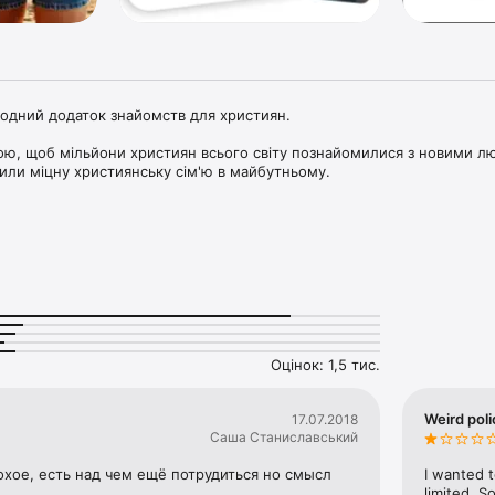
одний додаток знайомств для християн.

ою, щоб мільйони християн всього світу познайомилися з новими лю
рили міцну християнську сім'ю в майбутньому.

озумієте, як просто познайомиться з близькими по «духу» людьми.

те знайти «свою» людину.

и людьми, рухаючи пальцем вліво і вправо

тися, хто поставив Вам

Оцінок: 1,5 тис.
Weird poli
17.07.2018


Саша Станиславський
вік, зріст і конфесію.

хое, есть над чем ещё потрудиться но смысл 
I wanted t
окувати користувача:

limited. S