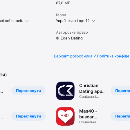
87,6 МБ
Мови
вішої версії.
Українська і ще 12
Авторське право
© Eden Dating
Вебсайт розробника
Політика конфіде
ти
Christian
Переглянути
Перегл
Dating app -
pp
CMeet
Соціальні
мережі
Mas40 -
Переглянути
Перегл
buscar
pareja y
Соціальні
мережі
citas