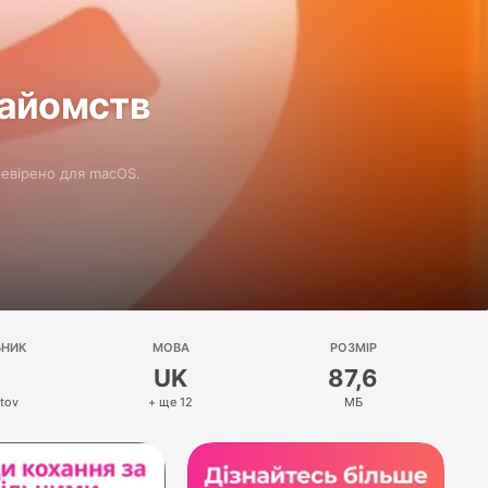
найомств
ревірено для macOS.
БНИК
МОВА
РОЗМІР
UK
87,6
rtov
+ ще 12
МБ