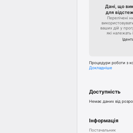
Дані, що ви
для відсте­
Перелічені н
використовуват
ваших дій у прог
які належать
Ідент
Процедури роботи з ко
Докладніше
Доступність
Немає даних від розро
Інформація
Постачальник