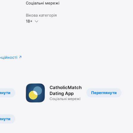
Соціальні мережі
Вікова категорія
18+
нційності
CatholicMatch
янути
Переглянути
Dating App
Соціальні мережі
янути