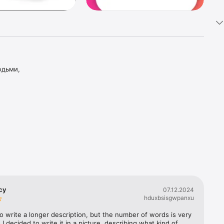
дьми, 
cy
07.12.2024
hduxbsisgwpanxu
o write a longer description, but the number of words is very 
o I decided to write it in a picture, describing what kind of 