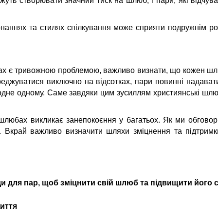
ожуть створювати значний тиск на шлюб, і пари, які відчув
конаннях та стилях спілкування може сприяти подружнім 
х є тривожною проблемою, важливо визнати, що кожен шлюб
ереджуватися виключно на відсотках, пари повинні надават
та одне одному. Саме завдяки цим зусиллям християнські шл
шлюбах викликає занепокоєння у багатьох. Як ми обговор
. Вкрай важливо визначити шляхи зміцнення та підтримки
ди
для пар, щоб зміцнити свій шлюб та підвищити його с
життя