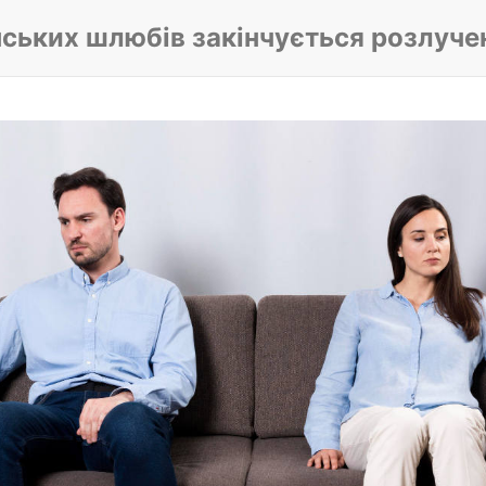
нських шлюбів закінчується розлуч