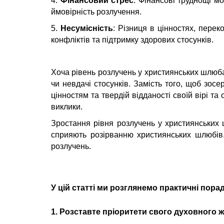
4.
Фінансовий стрес
: Фінансові труднощі м
ймовірність розлучення.
5.
Несумісність
: Різниця в цінностях, пере
конфліктів та підтримку здорових стосунків.
Хоча рівень розлучень у християнських шлюба
чи невдачі стосунків. Замість того, щоб зос
цінностям та твердій відданості своїй вірі 
виклики.
Зростання рівня розлучень у християнських 
сприяють розірванню християнських шлюбів
розлучень.
У цій статті ми розглянемо
практичні пора
1. Розставте пріоритети свого духовного 