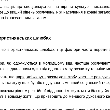
анізації, що спеціалізується на вірі та культурі, показа
 дещо вищий рівень розлучень, ніж населення в країні загал
о із населенням загалом.
 християнських шлюбах
енню в християнських шлюбах, і ці фактори часто перетин
ри, які одружуються в молодшому віці, частіше розлучаю
то з віддаленням один від одного в міру розвитку та зміни 
ують, що
пари, які живуть разом до шлюбу, частіше розлуча
сть інституту шлюбу або відчувають менший соціальний тиск
 нижчим рівнем релігійної відданості можуть мати більшу й
ролі в їхньому житті, що призводить до меншого духовного ке