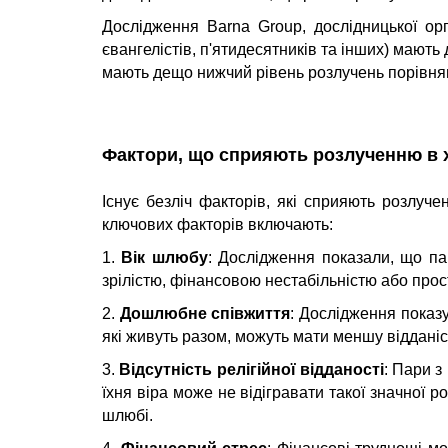
Дослідження Barna Group, дослідницької орг
євангелістів, п'ятидесятників та інших) мають
мають дещо нижчий рівень розлучень порівнян
Фактори, що сприяють розлученню в
Існує безліч факторів, які сприяють розлуч
ключових факторів включають:
1.
Вік шлюбу
: Дослідження показали, що па
зрілістю, фінансовою нестабільністю або прос
2.
Дошлюбне співжиття
: Дослідження показ
які живуть разом, можуть мати меншу віддані
3.
Відсутність релігійної відданості
: Пари з
їхня віра може не відігравати такої значної 
шлюбі.