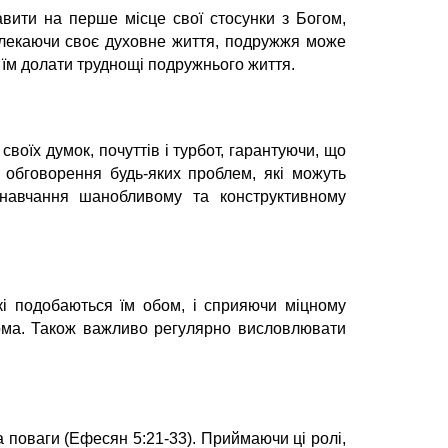
ити на перше місце свої стосунки з Богом,
 Плекаючи своє духовне життя, подружжя може
 їм долати труднощі подружнього життя.
оїх думок, почуттів і турбот, гарантуючи, що
 обговорення будь-яких проблем, які можуть
, навчання шанобливому та конструктивному
кі подобаються їм обом, і сприяючи міцному
дома. Також важливо регулярно висловлювати
а поваги (Ефесян 5:21-33). Приймаючи ці ролі,