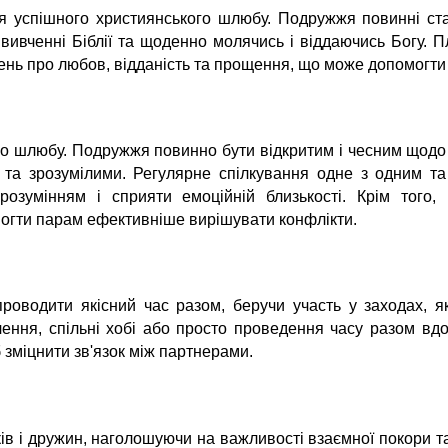
 успішного християнського шлюбу. Подружжя повинні став
у вивченні Біблії та щоденно молячись і віддаючись Богу.
вчень про любов, відданість та прощення, що може допомогти
 шлюбу. Подружжя повинно бути відкритим і чесним щодо св
та зрозумілими. Регулярне спілкування одне з одним та
розумінням і сприяти емоційній близькості. Крім того
могти парам ефективніше вирішувати конфлікти.
оводити якісний час разом, беручи участь у заходах, я
чення, спільні хобі або просто проведення часу разом в
б зміцнити зв'язок між партнерами.
віків і дружин, наголошуючи на важливості взаємної покори т