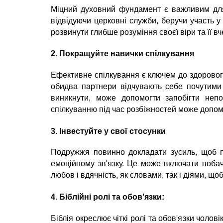
Міцний духовний фундамент є важливим для
відвідуючи церковні служби, беручи участь 
розвинути глибше розуміння своєї віри та її 
2. Покращуйте навички спілкування
Ефективне спілкування є ключем до здорового
обидва партнери відчувають себе почутими 
виникнути, може допомогти запобігти непо
спілкуванню під час розбіжностей може допо
3. Інвестуйте у свої стосунки
Подружжя повинно докладати зусиль, щоб пр
емоційному зв'язку. Це може включати поба
любов і вдячність, як словами, так і діями, що
4. Біблійні ролі та обов'язки:
Біблія окреслює чіткі ролі та обов'язки чоло