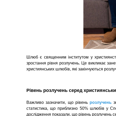
Шлюб є ​​священним інститутом у християнств
зростання рівня розлучень. Це викликає зане
християнських шлюбів, які закінчуються розлу
Рівень розлучень серед християнськ
Важливо зазначити, що рівень
розлучень
зн
статистика, що приблизно 50% шлюбів у Сп
дослідження показали, що рівень розлучень с