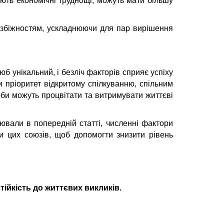
ають економічні труднощі, можуть мати більшу
розбіжностям, ускладнюючи для пар вирішення
 унікальний, і безліч факторів сприяє успіху
и пріоритет відкритому спілкуванню, спільним
юби можуть процвітати та витримувати життєві
ювали в попередній статті, численні фактори
 цих союзів, щоб допомогти знизити рівень
тійкість до життєвих викликів.