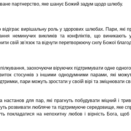
оване партнерство, яке шанує Божий задум щодо шлюбу.
о відіграє вирішальну роль у здорових шлюбах. Пари, які 
ання неминучих викликів та конфліктів, що виникають у
ти свій зв'язок та відчути перетворюючу силу Божої благод
спілкування, заохочуючи віруючих підтримувати одне одного 
иток стосунків з іншими однодумними парами, які можуть
тримки, пари можуть зростати у своїй вірі та зміцнювати с
та настанов для пар, які прагнуть побудувати міцний і т
жуть розвивати любляче та підтримуюче середовище, яке спр
ть покладатися на непохитну любов і вірність Бога, щоб