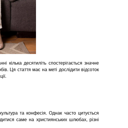
нні кілька десятиліть спостерігається значне
ів. Ця стаття має на меті дослідити відсоток
ії.
культура та конфесія. Однак часто цитується
итися саме на християнських шлюбах, різні