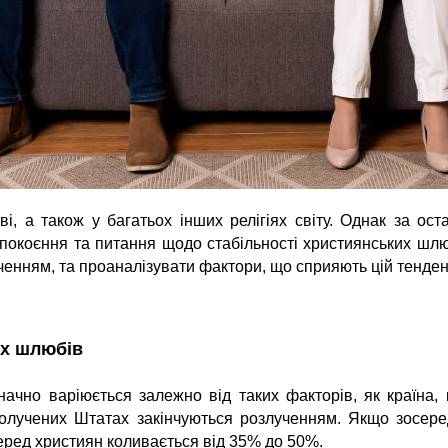
і, а також у багатьох інших релігіях світу. Однак за оста
покоєння та питання щодо стабільності християнських шлюб
ченням, та проаналізувати фактори, що сприяють цій тенденц
их шлюбів
ачно варіюється залежно від таких факторів, як країна, 
олучених Штатах закінчуються розлученням. Якщо зосеред
еред християн коливається від 35% до 50%.