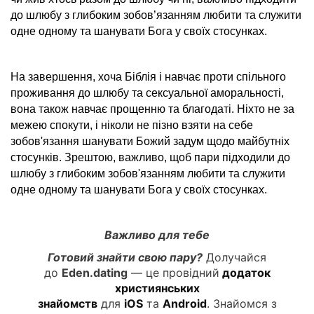
до шлюбу з глибоким зобов’язанням любити та служити
одне одному та шанувати Бога у своїх стосунках.
На завершення, хоча Біблія і навчає проти спільного
проживання до шлюбу та сексуальної аморальності,
вона також навчає прощенню та благодаті. Ніхто не за
межею спокути, і ніколи не пізно взяти на себе
зобов'язання шанувати Божий задум щодо майбутніх
стосунків. Зрештою, важливо, щоб пари підходили до
шлюбу з глибоким зобов'язанням любити та служити
одне одному та шанувати Бога у своїх стосунках.
Важливо для тебе
Готовий знайти свою пару?
Долучайся
до
Eden.dating
— це провідний
додаток
християнських
знайомств
для
iOS
та
Android
. Знайомся з