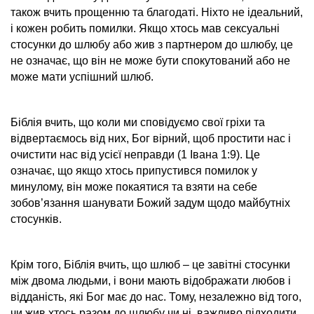
також вчить прощенню та благодаті. Ніхто не ідеальний,
і кожен робить помилки. Якщо хтось мав сексуальні
стосунки до шлюбу або жив з партнером до шлюбу, це
не означає, що він не може бути спокутований або не
може мати успішний шлюб.
Біблія вчить, що коли ми сповідуємо свої гріхи та
відвертаємось від них, Бог вірний, щоб простити нас і
очистити нас від усієї неправди (1 Івана 1:9). Це
означає, що якщо хтось припустився помилок у
минулому, він може покаятися та взяти на себе
зобов’язання шанувати Божий задум щодо майбутніх
стосунків.
Крім того, Біблія вчить, що шлюб – це завітні стосунки
між двома людьми, і вони мають відображати любов і
відданість, які Бог має до нас. Тому, незалежно від того,
чи жив хтось разом до шлюбу чи ні, важливо підходити