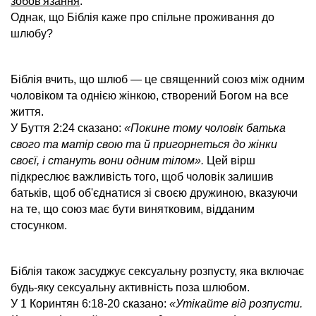
зобов'язання
.
Однак, що Біблія каже про спільне проживання до
шлюбу?
Біблія вчить, що шлюб — це священний союз між одним
чоловіком та однією жінкою, створений Богом на все
життя.
У Буття 2:24 сказано:
«Покине тому чоловік батька
свого та матір свою та й пригорнеться до жінки
своєї, і стануть вони одним тілом».
Цей вірш
підкреслює важливість того, щоб чоловік залишив
батьків, щоб об'єднатися зі своєю дружиною, вказуючи
на те, що союз має бути винятковим, відданим
стосунком.
Біблія також засуджує сексуальну розпусту, яка включає
будь-яку сексуальну активність поза шлюбом.
У 1 Коринтян 6:18-20 сказано:
«Утікайте від розпусти.