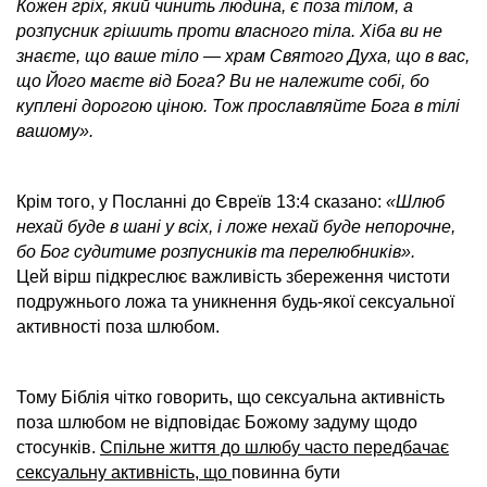
Кожен гріх, який чинить людина, є поза тілом, а
розпусник грішить проти власного тіла. Хіба ви не
знаєте, що ваше тіло — храм Святого Духа, що в вас,
що Його маєте від Бога? Ви не належите собі, бо
куплені дорогою ціною. Тож прославляйте Бога в тілі
вашому».
Крім того, у Посланні до Євреїв 13:4 сказано:
«Шлюб
нехай буде в шані у всіх, і ложе нехай буде непорочне,
бо Бог судитиме розпусників та перелюбників».
Цей вірш підкреслює важливість збереження чистоти
подружнього ложа та уникнення будь-якої сексуальної
активності поза шлюбом.
Тому Біблія чітко говорить, що сексуальна активність
поза шлюбом не відповідає Божому задуму щодо
стосунків.
Спільне життя до шлюбу часто передбачає
сексуальну активність, що
повинна бути