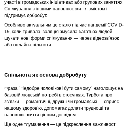
участі в громадських ініціативах або групових заняттях.
Спілкування з іншими наповнює життя змістом і
підтримує добробут.
Особливо актуальним це стало під час пандемії COVID-
19, коли тривала ізоляція змусила багатьох людей
шукати нові форми спілкування — через відеозв'язок
або онлайн-спільноти.
Спільнота як основа добробуту
Фраза "Недобре чоловікові бути самому" наголошує на
базовій людській потребі в стосунках. Турбота про
зв'язки — романтичні, дружні чи громадські — сприяє
нашому здоров'ю, допомагає долати труднощі та
наповнює життя цінним досвідом.
Ще одне тлумачення — це підкреслення важливості