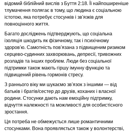
відомий біблійний вислів з Буття 2:18. Її найпоширеніше
тлумачення полягає в тому, що людина є соціальною
істотою, яка потребує стосунків і зв'язків для
повноцінного життя.
Багато досліджень підтверджують, що соціальна
ізоляція шкодить як фізичному, так і психічному
здоров'ю. Самотність пов'язана з підвищеним ризиком
серцево-судинних захворювань, депресії, тривожних
розладів та інших проблем. Люди без соціальної
підтримки також мають гіршу імунну функцію та
підвищений рівень гормонів стресу.
З раннього віку ми шукаємо зв'язок з іншими — від
батьків і братів/сестер до друзів, коханих і власної
родини. Стосунки дають нам емоційну підтримку,
відчуття належності та можливості для особистісного
зростання.
Ця потреба не обмежується лише романтичними
стосунками. Вона проявляється також у волонтерстві,