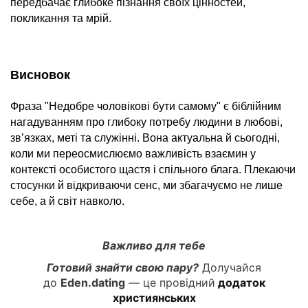
передбачає глибоке пізнання своїх цінностей,
покликання та мрій.
Висновок
Фраза "Недобре чоловікові бути самому" є біблійним
нагадуванням про глибоку потребу людини в любові,
зв’язках, меті та служінні. Вона актуальна й сьогодні,
коли ми переосмислюємо важливість взаємин у
контексті особистого щастя і спільного блага. Плекаючи
стосунки й відкриваючи сенс, ми збагачуємо не лише
себе, а й світ навколо.
Важливо для тебе
Готовий знайти свою пару?
Долучайся
до
Eden.dating
— це провідний
додаток
християнських