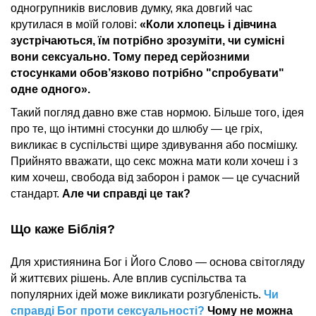
одногрупників висловив думку, яка довгий час
крутилася в моїй голові:
«Коли хлопець і дівчина
зустрічаються, їм потрібно зрозуміти, чи сумісні
вони сексуально. Тому перед серйозними
стосунками обов’язково потрібно "спробувати"
одне одного».
Такий погляд давно вже став нормою. Більше того, ідея
про те, що інтимні стосунки до шлюбу — це гріх,
викликає в суспільстві щире здивування або посмішку.
Прийнято вважати, що секс можна мати коли хочеш і з
ким хочеш, свобода від заборон і рамок — це сучасний
стандарт.
Але чи справді це так?
Що каже Біблія?
Для християнина Бог і Його Слово — основа світогляду
й життєвих рішень. Але вплив суспільства та
популярних ідей може викликати розгубленість.
Чи
справді Бог проти сексуальності?
Чому не можна