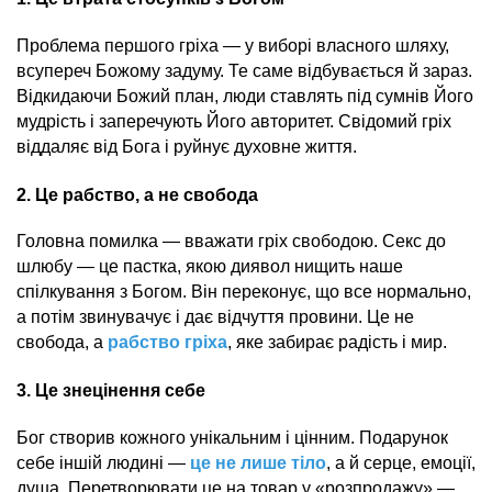
Проблема першого гріха — у виборі власного шляху,
всупереч Божому задуму. Те саме відбувається й зараз.
Відкидаючи Божий план, люди ставлять під сумнів Його
мудрість і заперечують Його авторитет. Свідомий гріх
віддаляє від Бога і руйнує духовне життя.
2. Це рабство, а не свобода
Головна помилка — вважати гріх свободою. Секс до
шлюбу — це пастка, якою диявол нищить наше
спілкування з Богом. Він переконує, що все нормально,
а потім звинувачує і дає відчуття провини. Це не
свобода, а
рабство гріха
, яке забирає радість і мир.
3. Це знецінення себе
Бог створив кожного унікальним і цінним. Подарунок
себе іншій людині —
це не лише тіло
, а й серце, емоції,
душа. Перетворювати це на товар у «розпродажу» —