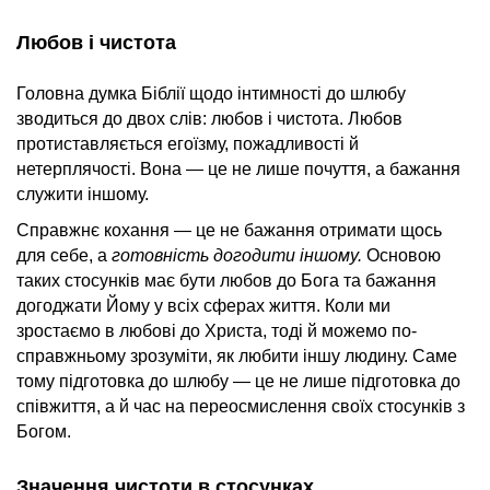
Любов і чистота
Головна думка Біблії щодо інтимності до шлюбу
зводиться до двох слів: любов і чистота. Любов
протиставляється егоїзму, пожадливості й
нетерплячості. Вона — це не лише почуття, а бажання
служити іншому.
Справжнє кохання — це не бажання отримати щось
для себе, а
готовність догодити іншому.
Основою
таких стосунків має бути любов до Бога та бажання
догоджати Йому у всіх сферах життя. Коли ми
зростаємо в любові до Христа, тоді й можемо по-
справжньому зрозуміти, як любити іншу людину. Саме
тому підготовка до шлюбу — це не лише підготовка до
співжиття, а й час на переосмислення своїх стосунків з
Богом.
Значення чистоти в стосунках