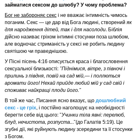
займатися сексом до шлюбу? У чому проблема?
Бог не забороняє секс
і не вважає інтимність чимось
поганим. Секс — це дар від Бога людині, створений
як
для народження дітей, так і для насолоди
. Біблія
дійсно називає гріхом інтимні стосунки поза шлюбом,
але водночас стриманість у сексі не робить людину
святішою чи праведнішою.
У Пісні пісень 4:16 описується краса і благословення
сексуальної близькості:
"Піднімися, вітре, з півночі і
прилинь з півдня, повій на сад мій,— і поллються
аромати його! Нехай прийде любий мій у сад свій і
споживає найкращі плоди його."
В той же час, Писання ясно вказує, що
дошлюбний
секс - це гріх
, і постійно наголошує на необхідності
берегти себе від цього: "
Учинки тіла явні: перелюб,
блуд, нечистота, розпуста..
."(до Галатів 5:19). Це
згубні дії, які руйнують людину зсередини та її стосунки
з Богом.