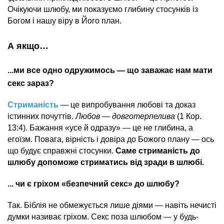
Очікуючи шлюбу, ми показуємо глибину стосунків із
Богом і нашу віру в Його план.
А якщо…
...ми все одно одружимось — що заважає нам мати
секс зараз?
Стриманість
— це випробування любові та доказ
істинних почуттів.
Любов — довготерпелива
(1 Кор.
13:4). Бажання «усе й одразу» — це не глибина, а
егоїзм. Повага, вірність і довіра до Божого плану — ось
що будує справжні стосунки.
Саме стриманість до
шлюбу допоможе стриматись від зради в шлюбі.
... чи є гріхом «безпечний секс» до шлюбу?
Так. Біблія не обмежується лише діями — навіть нечисті
думки називає гріхом. Секс поза шлюбом — у будь-