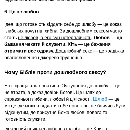
6. Це не любов
Ідея, що готовність віддати себе до шлюбу — це доказ
глибоких почуттів, хибна. За дошлюбним сексом часто
стоїть
не любов, а егоїзм і нетерплячість
.
Любов — це
бажання чекати й служити. Хіть — це бажання
отримати все одразу.
Дошлюбний секс — це крадіжка
благословення і джерело труднощів.
Чому Біблія проти дошлюбного сексу?
Бо є краща альтернатива. Очікування до шлюбу — це
не втрата, а доказ довіри Богові. Це шлях до
справжньої глибини, любові й цілісності.
Шлюб
— це
місце, де можна віддати себе повністю, не боячись бути
відкинутим, де присутня Божа любов, повага та
готовність служити.
Ідеальний приклад любові в шлюбі — це Христос.