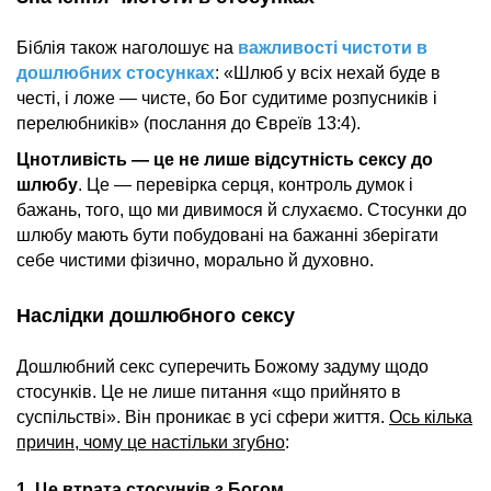
Біблія також наголошує на
важливості чистоти в
дошлюбних стосунках
: «Шлюб у всіх нехай буде в
честі, і ложе — чисте, бо Бог судитиме розпусників і
перелюбників» (послання до Євреїв 13:4).
Цнотливість — це
не лише відсутність сексу до
шлюбу
. Це — перевірка серця, контроль думок і
бажань, того, що ми дивимося й слухаємо. Стосунки до
шлюбу мають бути побудовані на бажанні зберігати
себе чистими фізично, морально й духовно.
Наслідки дошлюбного сексу
Дошлюбний секс суперечить Божому задуму щодо
стосунків. Це не лише питання «що прийнято в
суспільстві». Він проникає в усі сфери життя.
Ось кілька
причин, чому це настільки згубно
:
1. Це втрата стосунків з Богом