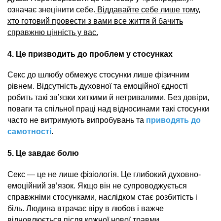
означає знецінити себе.
Віддавайте себе лише тому,
хто готовий провести з вами все життя й бачить
справжню цінність у вас.
4. Це призводить до проблем у стосунках
Секс до шлюбу обмежує стосунки лише фізичним
рівнем. Відсутність духовної та емоційної єдності
робить такі зв’язки хиткими й нетривалими. Без довіри,
поваги та спільної праці над відносинами такі стосунки
часто не витримують випробувань та
приводять до
самотності
.
5. Це завдає болю
Секс — це не лише фізіологія. Це глибокий духовно-
емоційний зв’язок. Якщо він не супроводжується
справжніми стосунками, наслідком стає розбитість і
біль. Людина втрачає віру в любов і важче
відновлюється після кожної нової травми.