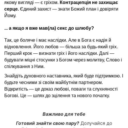
якому вигляді — є гріхом.
Контрацепція не захищає
серце.
Єдиний захист — знати Божий план і довіряти
Йому.
... а якщо я вже мав(ла) секс до шлюбу?
Так, це боляче і має наслідки. Але в Бога є надія й
відновлення. Його любов — більша за будь-який гріх.
Перший крок — визнати гріх і його наслідки. Далі —
будувати міцні стосунки з Богом через молитву, Слово і
спілкування з Ним.
Знайдіть духовного наставника, який буде підтримкою. І
будьте чесними зі своїм майбутнім партнером.
Відкритість — це доказ любові, поваги та слухняності
Богові. Це — шлях до зцілення та нового початку.
Важливо для тебе
Готовий знайти свою пару?
Долучайся до